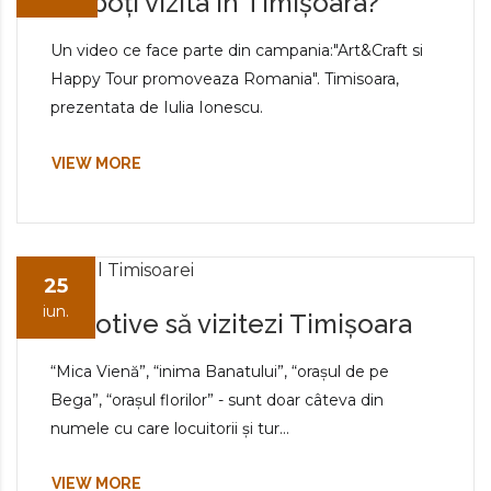
Ce poți vizita în Timișoara?
Un video ce face parte din campania:"Art&Craft si
Happy Tour promoveaza Romania". Timisoara,
prezentata de Iulia Ionescu.
VIEW MORE
25
iun.
7 motive să vizitezi Timișoara
“Mica Vienă”, “inima Banatului”, “orașul de pe
Bega”, “orașul florilor” - sunt doar câteva din
numele cu care locuitorii și tur...
VIEW MORE