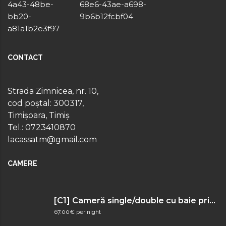
CONTACT
Strada Zimnicea, nr. 10,
cod poștal: 300317,
Timișoara, Timiș
Tel.: 0723410870
lacassatm@gmail.com
CAMERE
[C1] Cameră single/double cu baie privată
67.00€ per night